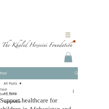
Post
All Posts
TKHF
All Posts
Dec 2, 2019
Support healthcare for
Newsletter