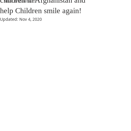
children in Afghanistan and
Year end results
help Children smile again!
Updated:
Nov 4, 2020