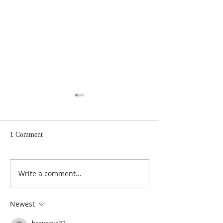
1 Comment
Write a comment...
Help us feed hungry children
Earthquake Emerg
in Afghanistan
Eastern Afghanist
Newest
bocupaya32